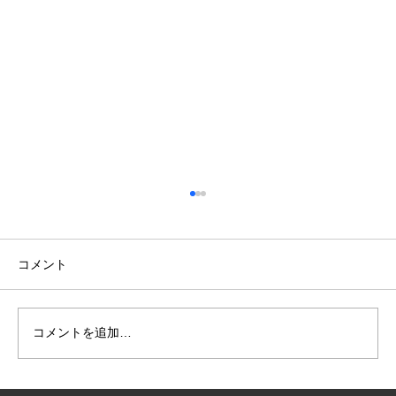
コメント
コメントを追加…
仁淀川での撮影＆社員研修友釣り遠征！