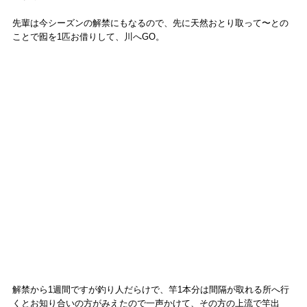
先輩は今シーズンの解禁にもなるので、先に天然おとり取って〜との
ことで囮を1匹お借りして、川へGO。
解禁から1週間ですが釣り人だらけで、竿1本分は間隔が取れる所へ行
くとお知り合いの方がみえたので一声かけて、その方の上流で竿出