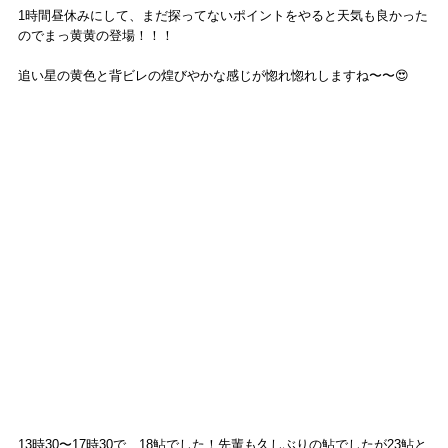
1時間昼休みにして、まだ探ってないポイントをやると天気も良かった
のでまっ黄黄の登場！！！
追い星の黄色と背ビレの煌びやかな感じが惚れ惚れしますね〜〜😍
13時30〜17時30で、18鮎でした！先輩も久しぶりの鮎でしたが23鮎と