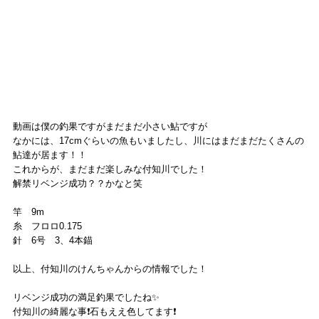
動画は僕の釣果ですがまだまだ小さい鮎ですが
なかには、17cmぐらいの魚もいましたし、川にはまだまだたくさんの
鮎達が居ます！！
これからが、まだまだ楽しみな付知川でした！
解禁リベンジ成功？？かなと笑
竿　9m
糸　フロロ0.175
針　6号　3、4本錨
以上、付知川のけんちゃんからの情報でした！
リベンジ成功の満足釣果でしたね✨
付知川の綺麗な事❗️石もええ色してます❗️