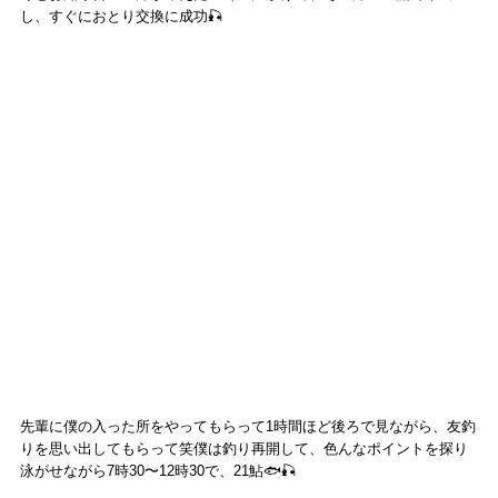
し、すぐにおとり交換に成功🎣
先輩に僕の入った所をやってもらって1時間ほど後ろで見ながら、友釣
りを思い出してもらって笑僕は釣り再開して、色んなポイントを探り
泳がせながら7時30〜12時30で、21鮎🐟🎣