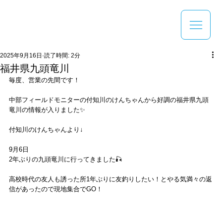
2025年9月16日
読了時間: 2分
福井県九頭竜川
毎度、営業の先間です！
中部フィールドモニターの付知川のけんちゃんから好調の福井県九頭
竜川の情報が入りました✨
付知川のけんちゃんより↓
9月6日
2年ぶりの九頭竜川に行ってきました🎣
高校時代の友人も誘った所1年ぶりに友釣りしたい！とやる気満々の返
信があったので現地集合でGO！