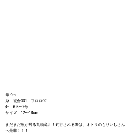
竿 9m
糸　複合001　フロロ02
針　6.5〜7号
サイズ　12〜18cm
まだまだ魚が居る九頭竜川！釣行される際は、オトリのもりいしさん
へ是非！！！