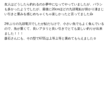
友人はどうしたら釣れるのか夢中になってやっていましたが、バラシ
も多かったようでしたが、最後に20cmほどの九頭竜鮎が掛かり凄まじ
い引きと重みを感じめちゃくちゃ楽しかったと言ってました👍
2年ぶりの九頭竜川でしたが鮎だらけで、小さい魚でもよく食んでいる
ので、魚が重くて、良いアタリと良い引きでとても楽しい釣りが出来
ました！！！
森石さんにも、その型で67匹は上等上等と褒めてもらえました☺️