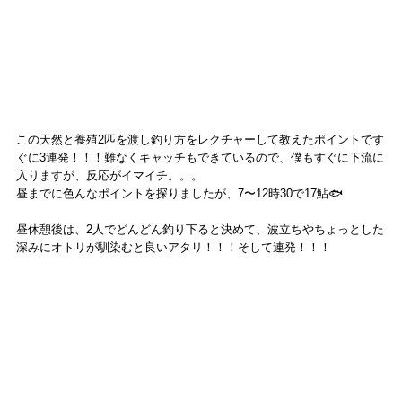
この天然と養殖2匹を渡し釣り方をレクチャーして教えたポイントです
ぐに3連発！！！難なくキャッチもできているので、僕もすぐに下流に
入りますが、反応がイマイチ。。。
昼までに色んなポイントを探りましたが、7〜12時30で17鮎🐟
昼休憩後は、2人でどんどん釣り下ると決めて、波立ちやちょっとした
深みにオトリが馴染むと良いアタリ！！！そして連発！！！