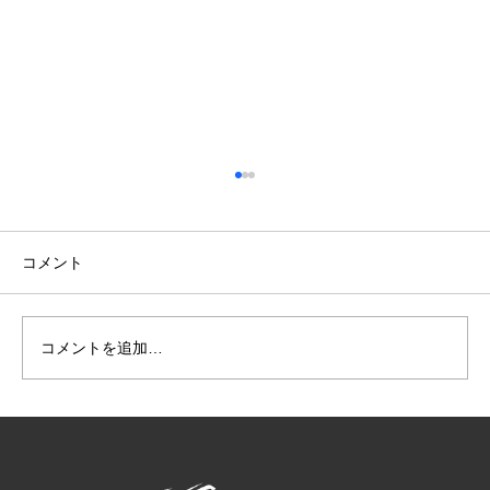
コメント
コメントを追加…
仁淀川での撮影＆社員研修友釣り遠征！