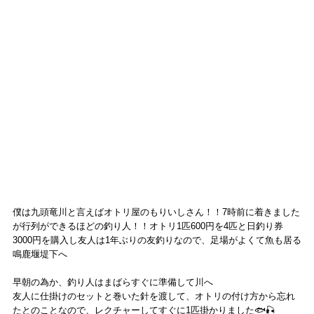
僕は九頭竜川と言えばオトリ屋のもりいしさん！！7時前に着きました
が行列ができるほどの釣り人！！オトリ1匹600円を4匹と日釣り券
3000円を購入し友人は1年ぶりの友釣りなので、足場がよくて魚も居る
鳴鹿堰堤下へ
早朝の為か、釣り人はまばらすぐに準備して川へ
友人に仕掛けのセットと巻いた針を渡して、オトリの付け方から忘れ
たとのことなので、レクチャーしてすぐに1匹掛かりました🐟🎣