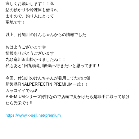
宜しくお願いします！！🙇
鮎の預かりや冷凍庫も借りれ
ますので、釣り人にとって
聖地です！
以上、付知川のけんちゃんからの情報でした
おはようございます🌞
情報ありがとうございます
九頭竜川沢山掛かりましたね！！
私もあと1回九頭竜川飯島へ行きたいと思ってます！
今回、付知川のけんちゃんが着用してたのは🫣
新製品FINALPERFECTIN PREMIUM一式！！
カッコイイでね🎵
PREMIUMシリーズ好評なので店頭で見かけたら是非手に取って頂け
たら光栄です‼️
https://www.x-sell.net/premium