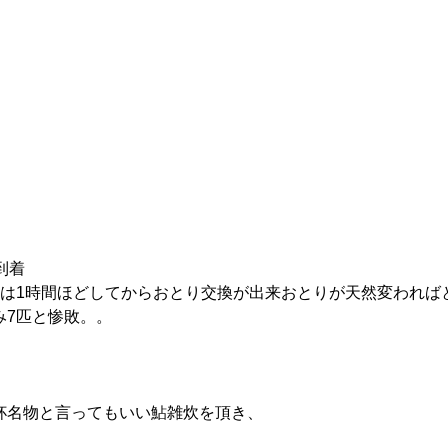
到着
匹は1時間ほどしてからおとり交換が出来おとりが天然変われば
み7匹と惨敗。。
杯名物と言ってもいい鮎雑炊を頂き、