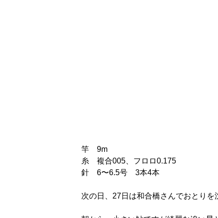
竿　9m
糸　複合005、フロロ0.175
針　6〜6.5号　3本4本
次の日、27日は和合橋さんでおとり