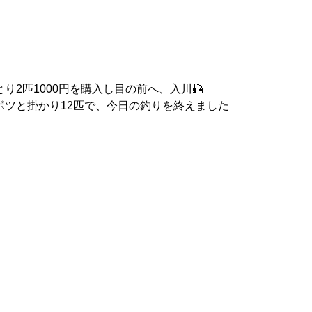
2匹1000円を購入し目の前へ、入川🎣
ポツと掛かり12匹で、今日の釣りを終えました