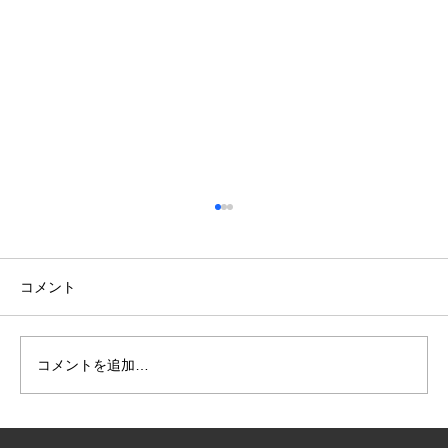
コメント
コメントを追加…
仁淀川での撮影＆社員研修友釣り遠征！