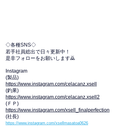
◇各種SNS◇
若手社員総出で日々更新中！
是非フォローをお願いします🙇
Instagram
(製品)
https://www.instagram.com/celacanz.xsell
(釣果)
https://www.instagram.com/celacanz.xsell2
(ＦＰ)
https://www.instagram.com/xsell_finalperfection
(社長)
https://www.instagram.com/xsellmasatoa0626