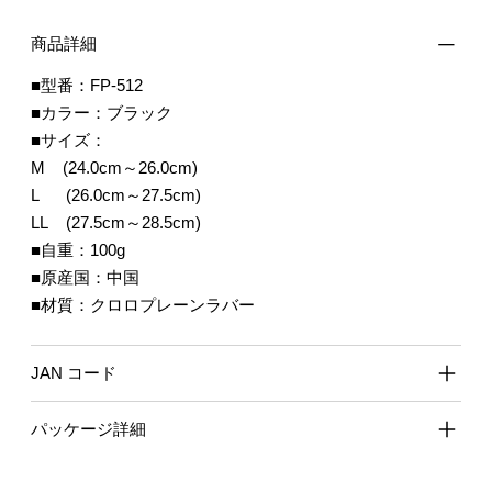
商品詳細
■型番：FP-512
■カラー：ブラック
■サイズ：
M (24.0cm～26.0cm)
L (26.0cm～27.5cm)
LL (27.5cm～28.5cm)
■自重：100g
■原産国：中国
■材質：クロロプレーンラバー
JAN コード
パッケージ詳細