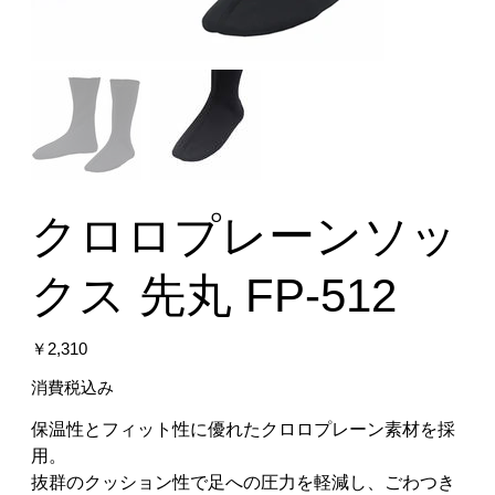
クロロプレーンソッ
クス 先丸 FP-512
価
￥2,310
格
消費税込み
保温性とフィット性に優れたクロロプレーン素材を採
用。
抜群のクッション性で足への圧力を軽減し、ごわつき