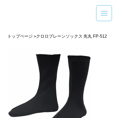
トップページ
クロロプレーンソックス 先丸 FP-512
>