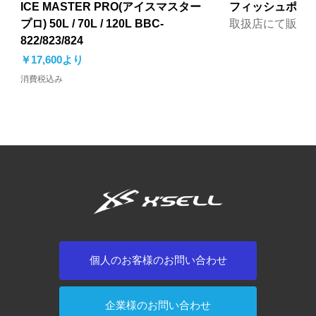
ICE MASTER PRO(アイスマスター
フィッシュポーター
プロ) 50L / 70L / 120L BBC-
取扱店にて販売
822/823/824
セール価格
￥17,600
より
消費税込み
NEW 2026
NEW 2026
NEW 2026
個人のお客様のお問い合わせ
羊毛フェルトDIYプレート PFP-10
鮎ハードロッドケース（4本収納
フィッシンググローブ3本指出し
ジュニアビーチシューズ BSC-897
ネオプレーングローブ カモ3本指出
ネオプレーングローブ本3指出し
ネオプレーングローブ5本指付 CF-
FPメッシュ替え網(
フィッシンググ
アクアリウムハット
プロテクトタイツ 
ネオプレーングロ
ネオプレーングロ
ネオプレーング
企業様のお問い合わせ
取扱店にて販売中
可）FP-577
CFC-803
取扱店にて販売中
し HF-122
CF-776
772
取扱店にて販売
CFC-804
取扱店にて販売
取扱店にて販売
しCF-777
出し CF-775
CF-787