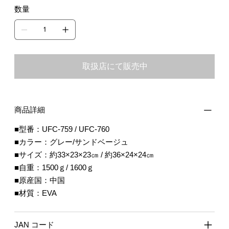
数量
取扱店にて販売中
商品詳細
■型番：UFC-759 / UFC-760
■カラー：グレー/サンドベージュ
■サイズ：約33×23×23㎝ / 約36×24×24㎝
■自重：1500ｇ/ 1600ｇ
■原産国：中国
■材質：EVA
JAN コード