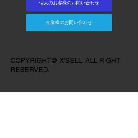
個人のお客様のお問い合わせ
羊毛フェルトDIYプレート PFP-10
鮎ハードロッドケース（4本収納
フィッシンググローブ3本指出し
ジュニアビーチシューズ BSC-897
ネオプレーングローブ カモ3本指出
ネオプレーングローブ本3指出し
ネオプレーングローブ5本指付 CF-
FPメッシュ替え網(
フィッシンググ
アクアリウムハット
プロテクトタイツ 
ネオプレーングロ
ネオプレーングロ
ネオプレーング
企業様のお問い合わせ
取扱店にて販売中
可）FP-577
CFC-803
取扱店にて販売中
し HF-122
CF-776
772
取扱店にて販売
CFC-804
取扱店にて販売
取扱店にて販売
しCF-777
出し CF-775
CF-787
取扱店にて販売中
取扱店にて販売中
取扱店にて販売中
取扱店にて販売中
取扱店にて販売中
取扱店にて販売
取扱店にて販売
取扱店にて販売
取扱店にて販売
COPYRIGHT@ X'SELL. ALL RIGHT
RESERVED.