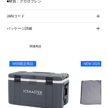
■材質：クロロプレン
JANコード
パッケージ詳細
関連商品
WEB限定商品
NEW 2026