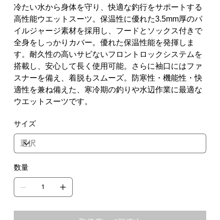
冷たい水から身体を守り、快適な釣行をサポートする
高性能ウエットスーツ。保温性に優れた3.5mm厚のパ
イルジャージ素材を採用し、フードとソックス付きで
全身をしっかりカバー。優れた保温性能を発揮しま
す。耐久性の高いサビないフロントロックシステムを
搭載し、安心して長く使用可能。さらに袖口にはファ
スナーを備え、着脱もスムーズ。防寒性・機能性・快
適性を兼ね備えた、寒冷期の釣りや水辺作業に最適な
ウエットスーツです。
サイズ
数量