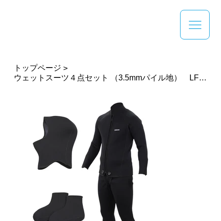
トップページ
>
ウェットスーツ４点セット （3.5mmパイル地） LFC-509