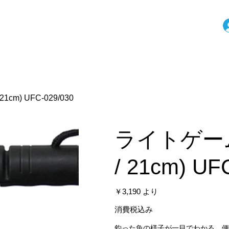
cm) UFC-029/030
ライトゲーム
/ 21cm) UF
価
￥3,190
より
格
消費税込み
釣った魚の様子が一目でわかる、便