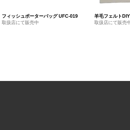
フィッシュポーターバッグ UFC-019
羊毛フェルトDIYプ
取扱店にて販売中
取扱店にて販売
フィッシンググローブ5本指出し CFC-
プロテクトタイツ FP-534
ネオプレーングローブ5本指付3本指出
フィッシンググロ
ネオプレーングロ
ネオプレーングロー