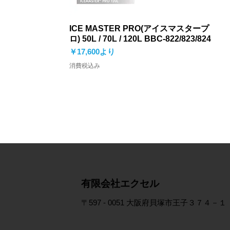
ICE MASTER PRO(アイスマスタープ
ロ) 50L / 70L / 120L BBC-822/823/824
セール価格
￥17,600
より
消費税込み
​有限会社エクセル
〒597 - 0051 大阪府貝塚市王子３７４－１
鮎ハードロッドケース（4本収納可）
ジュニアビーチシューズ BSC-897
ネオプレーングローブ本3指出し CF-