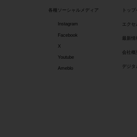
FP-577
776
取扱店にて販売中
各種ソーシャルメディア
トップ
取扱店にて販売中
取扱店にて販売中
Instagram
エクセ
Facebook
最新情
X
会社概
Youtube
​デジ
Ameblo