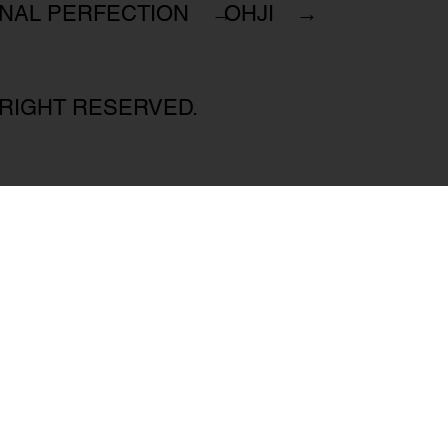
INAL PERFECTION →
OHJI →
 RIGHT RESERVED.