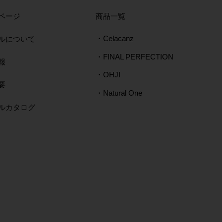
804
し CF-775
803
HF-122
取扱店にて販売中
取扱店にて販売
ページ
​商品一覧
取扱店にて販売中
取扱店にて販売中
取扱店にて販売
取扱店にて販売
ルについて
・Celacanz
・FINAL PERFECTION
報
・OHJI
要
・Natural One
タルカタログ