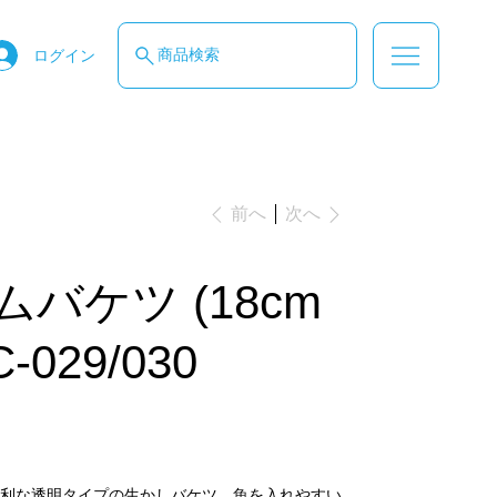
商品検索
ログイン
次へ
前へ
バケツ (18cm
C-029/030
利な透明タイプの生かしバケツ。魚を入れやすい