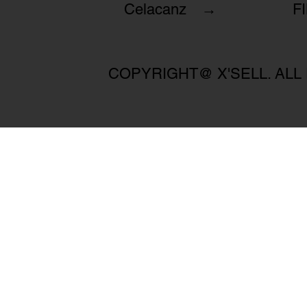
Celacanz →
F
COPYRIGHT@ X'SELL. ALL