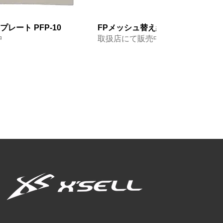
レート PFP-10
FPメッシュ替え網(ハード) FP-310
中
取扱店にて販売中
NEW 2026
ーブ3本指出し CFC-
ーブ カモ3本指出し
ブ5本指付 CF-772
アクアリウムハット WPC-400
ネオプレーングローブ5本指付3本
ネオプレーングローブ5本指出し CF