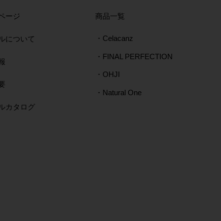
804
し CF-775
803
HF-122
取扱店にて販売中
取扱店にて販売
ページ
​商品一覧
取扱店にて販売中
取扱店にて販売中
取扱店にて販売
取扱店にて販売
ルについて
・Celacanz
・FINAL PERFECTION
報
・OHJI
要
・Natural One
タルカタログ