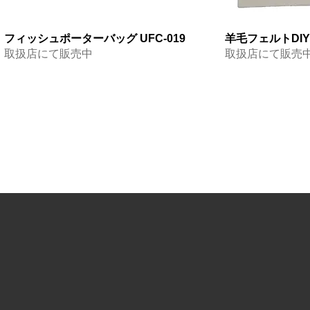
フィッシュポーターバッグ UFC-019
羊毛フェルトDIYプ
取扱店にて販売中
取扱店にて販売
フィッシンググローブ5本指出し CFC-
プロテクトタイツ FP-534
ネオプレーングローブ5本指付3本指出
フィッシンググロ
ネオプレーングロ
ネオプレーングロー