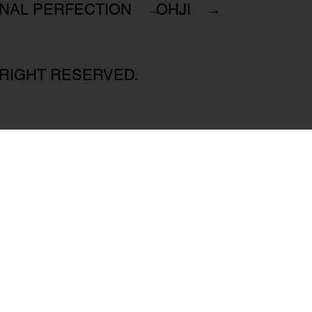
INAL PERFECTION →
OHJI →
 RIGHT RESERVED.