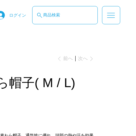
商品検索
ログイン
次へ
前へ
子( M / L)
麦わら帽子。通気性に優れ、頭部の熱や汗を効果