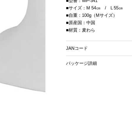
■型番：WP-341
■サイズ：M 54㎝ / L 55㎝
■自重：100g（Mサイズ）
■原産国：中国
■材質：麦わら
JANコード
パッケージ詳細