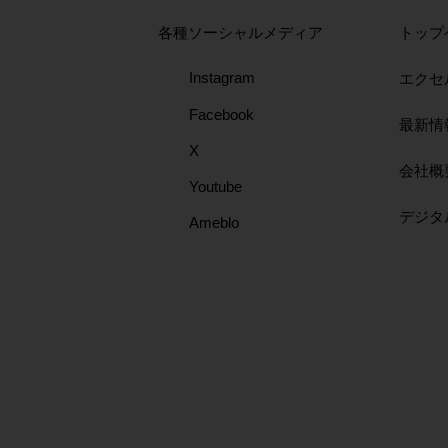
FP-577
776
取扱店にて販売中
各種ソーシャルメディア
トップ
取扱店にて販売中
取扱店にて販売中
Instagram
エクセ
Facebook
最新情
X
会社概
Youtube
​デジ
Ameblo