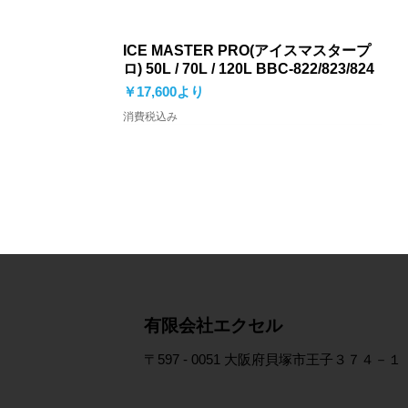
ICE MASTER PRO(アイスマスタープ
ロ) 50L / 70L / 120L BBC-822/823/824
セール価格
￥17,600
より
消費税込み
​有限会社エクセル
〒597 - 0051 大阪府貝塚市王子３７４－１
鮎ハードロッドケース（4本収納可）
ジュニアビーチシューズ BSC-897
ネオプレーングローブ本3指出し CF-