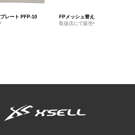
レート PFP-10
FPメッシュ替え網(ハード) FP-310
中
取扱店にて販売中
NEW 2026
ーブ3本指出し CFC-
ーブ カモ3本指出し
ブ5本指付 CF-772
アクアリウムハット WPC-400
ネオプレーングローブ5本指付3本
ネオプレーングローブ5本指出し CF