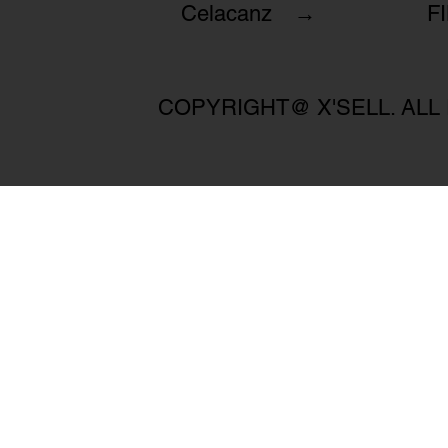
Celacanz →
F
COPYRIGHT@ X'SELL. ALL