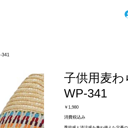
-341
子供用麦わら帽
WP-341
価
￥1,980
格
消費税込み
季節感と清涼感を兼ね備えた定番の