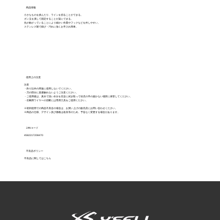
商品情報
小さなものを挟んだり、ラインを切ることができる。
ガン玉を潰して固定することが楽にできる。
先が曲がっていることにより細かい作業やフックなどを外しやすい。
ステンレス製で錆び・汚れに強くお手入れ簡単。
使用上の注意
注意
・釣り以外の用途に使用しないでください。
・刃の部分に直接触れないようご注意ください。
・ご使用後は、真水で洗い水分を完全に拭き取って幼児の手の届かない場所に保管してください。
・石鯛用ワイヤーの切断には専用工具をご使用ください。
※初回使用での商品不具合の場合は、お買い上げの販売店にお問い合わせください。
※商品の仕様、デザイン及び価格は改良等のため、予告なく変更する場合があります。
JANコード
4582217208470
不良品ポリシー
不良品に関してはこちら