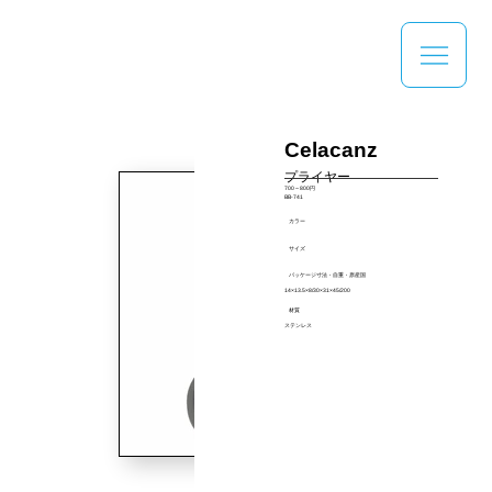
Celacanz
プライヤー
700～800円
BB-741
カラー
サイズ
パッケージ寸法・自重・原産国
14×13.5×8/30×31×45/200
材質
ステンレス