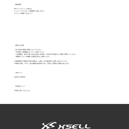
商品情報
PEラインもスパッと切れる。
ビックリングでグローブ着用時でも使いやすい。
ステンレス素材でさびにくい
使用上の注意
・釣り以外の用途に使用しないでください
・刃の部分に直接触れないようご注意ください
・ご使用後は、真水で洗い水分を完全に拭き取って幼児の手の届かない場所に保管してください
・石鯛用ワイヤーの切断には専用工具をご使用ください
※初回使用での商品不具合の場合は、お買い上げの販売店にお問い合わせください。
※商品の仕様、デザイン及び価格は改良等のため、予告なく変更する場合があります。
JANコード
4582217198283
不良品ポリシー
不良品に関してはこちら