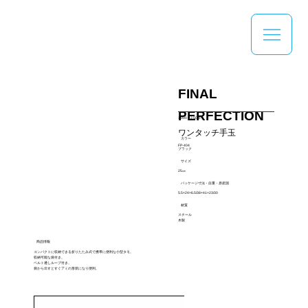
FINAL
PERFECTION
1,990～2,500円
ワンタッチ手玉
カラー
FP-404
ブラック
サイズ
25㎝
パッケージ寸法・自重・原産国
5.5×24×6.5/38×41×23/30
材質
スチール
木製
商品情報
コンパクトに収納できる折りたたみ式で携帯に便利な小型タモ。
収納可能な袋付き。
ベルト通しループ付き。
袋から出すとすぐアミの形状になり便利。