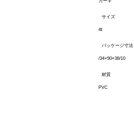
カーキ
サイズ
4ℓ
パッケージ寸法
/34×90×38/10
材質
PVC