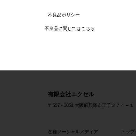
不良品ポリシー
不良品に関してはこちら
​有限会社エクセル
〒597 - 0051 大阪府貝塚市王子３７４－１
各種ソーシャルメディア
トップ