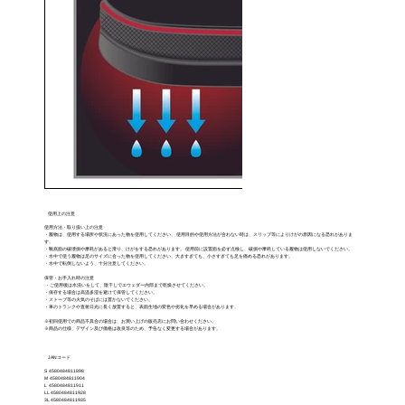
使用上の注意
使用方法・取り扱い上の注意
・履物は、使用する場所や状況にあった物を使用してください。 使用目的や使用方法が合わない時は、スリップ等によりけがの原因になる恐れがありま
す。
・靴底面の破壊損や摩耗があると滑り、けがをする恐れがあります。 使用前に設置面を必ず点検し、破損や摩耗している履物は使用しないでください。
・水中で使う履物は足のサイズに合った物を使用してください。大きすぎても、小さすぎても足を痛める恐れがあります。
・水中で転倒しないよう、十分注意してください。
保管・お手入れ時の注意
・ご使用後は水洗いをして、陰干しでエウェダー内部まで乾燥させてください。
・保存する場合は高温多湿を避けて保管してください。
・ストーブ等の火気のそばには置かないでください。
・車のトランクや直射日光に長く放置すると、表面生地の変色や劣化を早める場合があります。
※初回使用での商品不具合の場合は、お買い上げの販売店にお問い合わせください。
※商品の仕様、デザイン及び価格は改良等のため、予告なく変更する場合があります。
JANコード
S 4580484811898
M 4580484811904
L 4580484811911
LL 4580484811928
3L 4580484811935