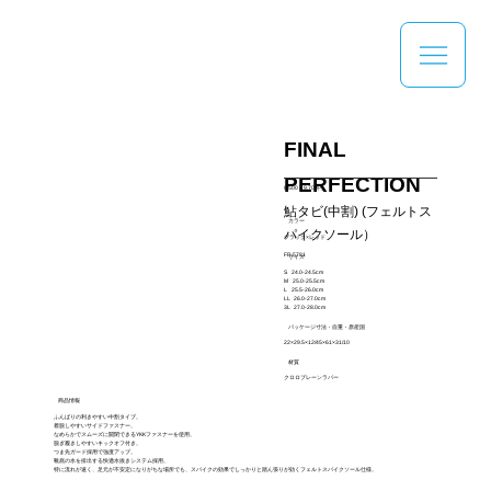
FINAL
PERFECTION
8,500～9,700円
鮎タビ(中割) (フェルトス
カラー
パイクソール）
ブラック×レッド
FP-5781
サイズ
S 24.0-24.5cm
M 25.0-25.5cm
L 25.5-26.0cm
LL 26.0-27.0cm
3L 27.0-28.0cm
パッケージ寸法・自重・原産国
22×29.5×12/45×61×31/10
材質
クロロプレーンラバー
商品情報
ふんばりの利きやすい中割タイプ。
着脱しやすいサイドファスナー。
なめらかでスムーズに開閉できるYKKファスナーを使用。
脱ぎ履きしやすいキックオフ付き。
つま先ガード採用で強度アップ。
靴底の水を排出する快適水抜きシステム採用。
特に流れが速く、足元が不安定になりがちな場所でも、スパイクの効果でしっかりと踏ん張りが効くフェルトスパイクソール仕様。