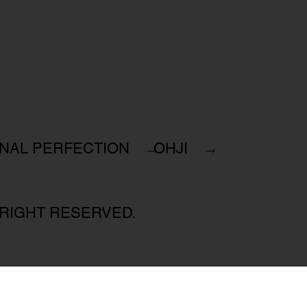
INAL PERFECTION →
OHJI →
 RIGHT RESERVED.