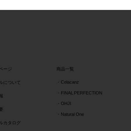
ページ
​商品一覧
ルについて
・Celacanz
・FINAL PERFECTION
報
・OHJI
要
・Natural One
タルカタログ