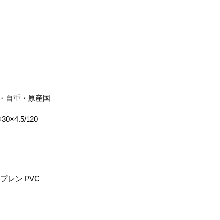
・自重・原産国
×30×4.5/120
ン
プレン PVC