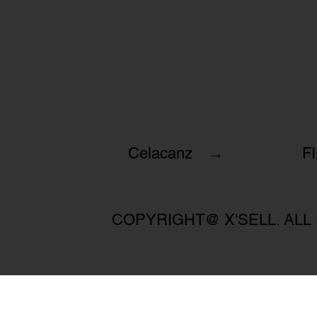
Celacanz →
F
COPYRIGHT@ X'SELL. ALL