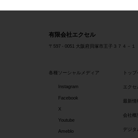
​有限会社エクセル
〒597 - 0051 大阪府貝塚市王子３７４－１
各種ソーシャルメディア
トップ
Instagram
エクセ
Facebook
最新情
X
会社概
Youtube
​デジ
Ameblo