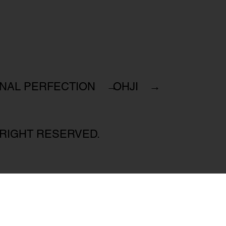
INAL PERFECTION →
OHJI →
 RIGHT RESERVED.