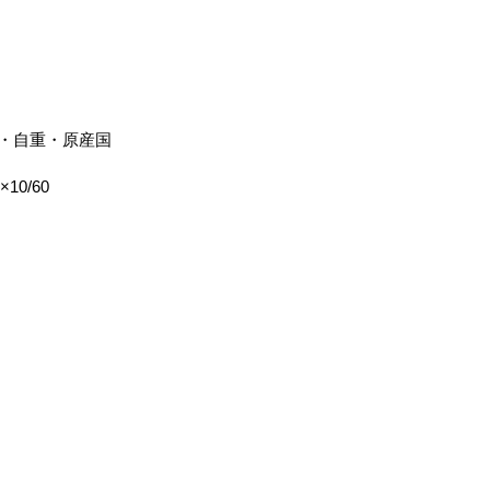
・自重・原産国
2×10/60