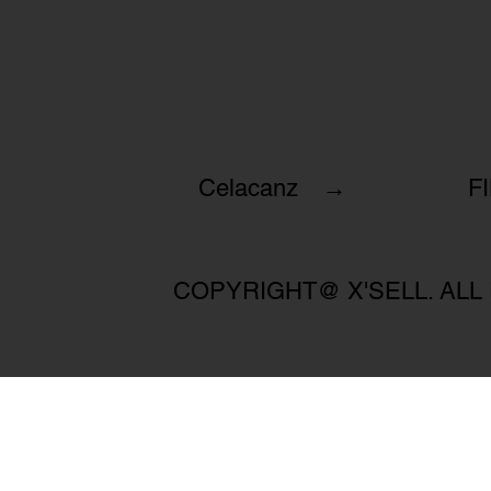
Celacanz →
F
COPYRIGHT@ X'SELL. ALL