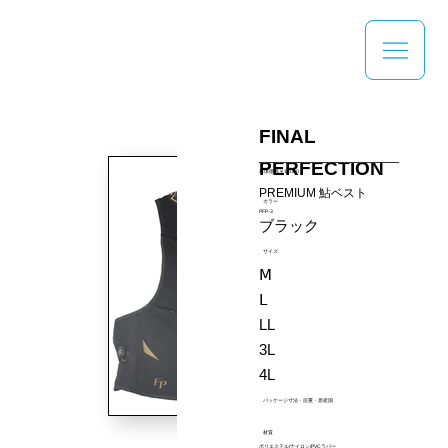
FINAL
PERFECTION
本体価格￥14000
PREMIUM 鮎ベスト
カラー
PFP-3
ブラック
サイズ
Ⅿ
Ⅼ
LL
3L
4L
パッケージ寸法・自重・原産国
材質
ポリエステル/ナイロン/PVCラバー