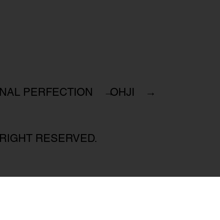
INAL PERFECTION →
OHJI →
 RIGHT RESERVED.