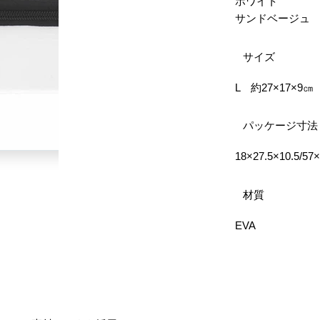
ホワイト
サンドベージュ
サイズ
L 約27×17×9㎝
パッケージ寸法
18×27.5×10.5/57
材質
EVA