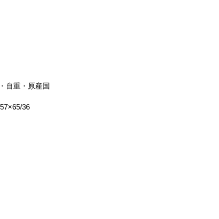
・自重・原産国
×57×65/36