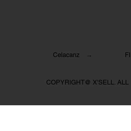
Celacanz →
F
COPYRIGHT@ X'SELL. ALL