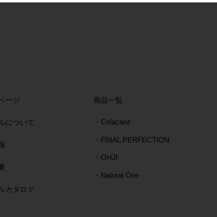
ページ
​商品一覧
ルについて
・Celacanz
・FINAL PERFECTION
報
・OHJI
要
・Natural One
タルカタログ