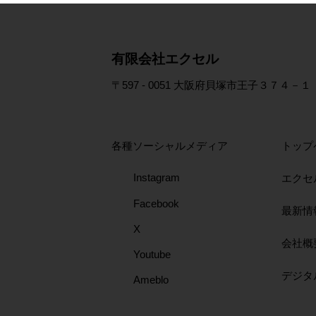
​有限会社エクセル
〒597 - 0051 大阪府貝塚市王子３７４－１
各種ソーシャルメディア
トップ
Instagram
エクセ
Facebook
最新情
X
会社概
Youtube
​デジ
Ameblo