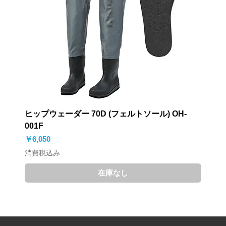
ヒップウェーダー 70D (フェルトソール) OH-
001F
価格
￥6,050
消費税込み
在庫なし