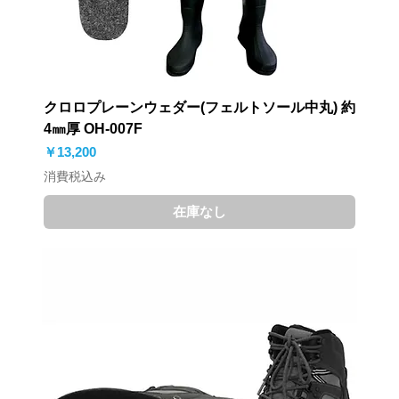
クロロプレーンウェダー(フェルトソール中丸) 約
4㎜厚 OH-007F
価格
￥13,200
消費税込み
在庫なし