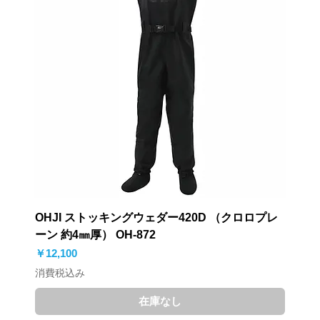
OHJI ストッキングウェダー420D （クロロプレ
ーン 約4㎜厚） OH-872
価格
￥12,100
消費税込み
在庫なし