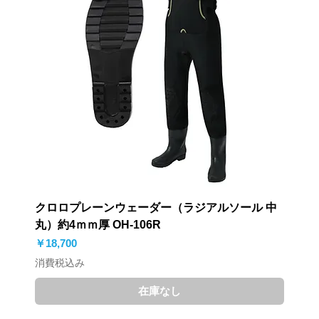
クロロプレーンウェーダー（ラジアルソール 中
丸）約4ｍｍ厚 OH-106R
価格
￥18,700
消費税込み
在庫なし