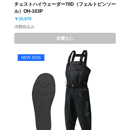
チェストハイウェーダー70D（フェルトピンソー
ル）OH-103P
価格
￥10,670
消費税込み
在庫なし
NEW 2026