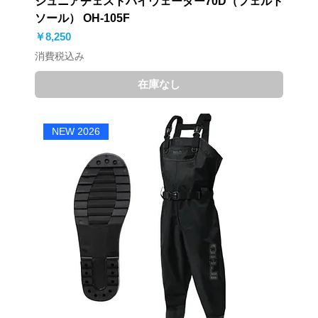
ジュニアチェストハイウェーダー70D（フェルト
ソール） OH-105F
価格
￥8,250
消費税込み
在庫なし
NEW 2026