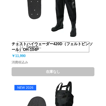
チェストハイウェーダー420D（フェルトピンソ
ール）OH-104P
価格
￥11,990
消費税込み
在庫なし
NEW 2026