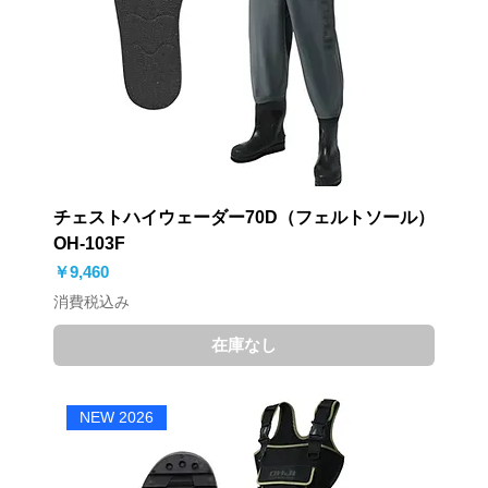
チェストハイウェーダー70D（フェルトソール）
OH-103F
価格
￥9,460
消費税込み
在庫なし
NEW 2026