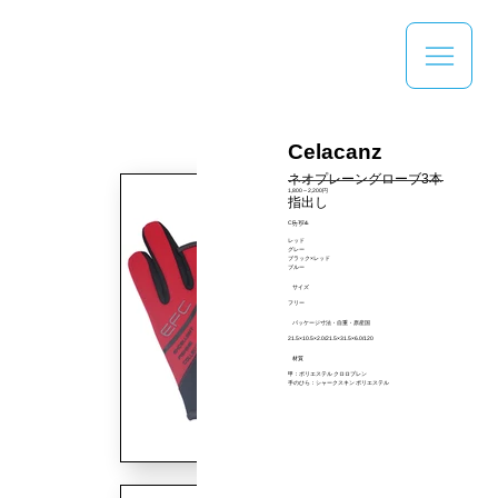
Celacanz
ネオプレーングローブ3本
1,800～2,200円
指出し
CF-774
カラー
レッド
グレー
ブラック×レッド
ブルー
サイズ
フリー
パッケージ寸法・自重・原産国
21.5×10.5×2.0/21.5×31.5×6.0/120
材質
甲：ポリエステル クロロプレン
手のひら：シャークスキン ポリエステル