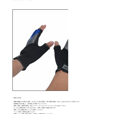
使用上の注意
・摩擦や極度に水を帯びた場合、また汗により多少色落ち（特に濃色の場合）することがありますのでご注意ください
・使用後は汚れを落とし、型を整えて日陰に干してください
・着用、収納、洗濯等の際は、面ファスナー（アジャストテープ）をしっかり止めてください
・火、または温度の高いものに近づけると、変形・変質する場合があります
・湿度、および湿度の低いところに保管してください
・ベンジン類のご使用はお避けください
・着用により、皮膚に異常が発生した場合はご使用を中止してください