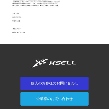
・素材の特性上、面ファスナー（アジャストテープ）等で生地を傷めることがあります
※初回使用での商品不具合の場合は、お買い上げの販売店にお問い合わせください。
※商品の仕様、デザイン及び価格は改良等のため、予告なく変更する場合があります。
JANコード
4582217217731
※4色JAN共通
不良品ポリシー
不良品に関してはこちら
個人のお客様のお問い合わせ
企業様のお問い合わせ