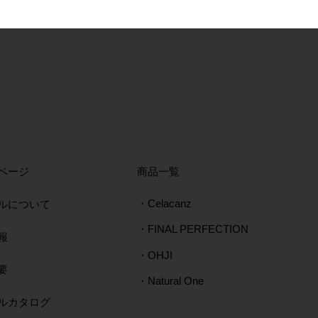
ページ
​商品一覧
ルについて
・Celacanz
・FINAL PERFECTION
報
・OHJI
要
・Natural One
タルカタログ