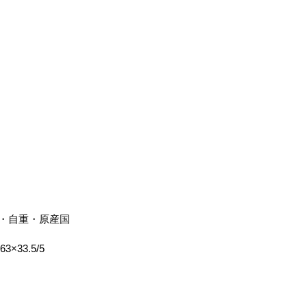
・自重・原産国
63×33.5/5