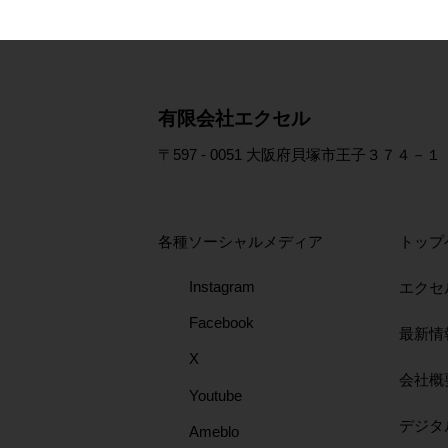
​有限会社エクセル
〒597 - 0051 大阪府貝塚市王子３７４－１
各種ソーシャルメディア
トップ
Instagram
エクセ
Facebook
最新情
X
会社概
Youtube
​デジ
Ameblo