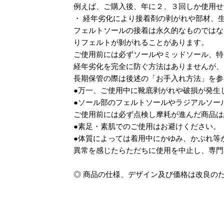
例えば、ご購入後、年に２、３回しか使用せ
・ 経年劣化により接着剤の剥がれや部材、
フェルトソールの接着は永久的なものではな
りフェルトが剝がれることがあります。
ご使用前には必ずソールやミッドソール、特
経年劣化を完全に防ぐ方法はありませんが、
長期保管の際は後述の「お手入れ方法」を参
●万一、ご使用中に靴底剥がれや破損が発生
●ソール部のフェルトソールやラジアルソー
ご使用前には必ず点検し摩耗が進んだ商品は
●素足・素肌でのご使用はお避けください。
●体質によっては着用中にかゆみ、かぶれ等
異常を感じたらただちに使用を中止し、専門
◎ 商品の仕様、デザイン及び価格は改良の