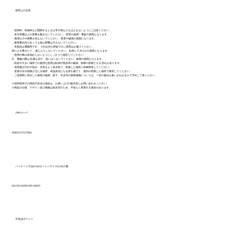
使用上の注意
・使用時、収納時など開閉するときは手や指などをはさまないようにご注意ください。
・表示荷重以上の荷重を載せないでください。 変形や故障・事故の原因となります。
・無理な力や衝撃を加えないでください。 変形や破損の原因になります。
・耐荷重以内であっても急な衝撃は与えないでください。
・本製品は運搬用です。 それ以外の用途でのご使用はお避けください。
特に人を乗せたり、 運んだりしないでください。 転倒して大けがの原因となります。
・使用の際は荷崩れしないようにしっかりと固定してください。
又、運搬の際は 乱暴な走行、扱いはしないでください。故障の原因となります。
・段差の大きい場所での無理な使用は転倒や部品等の破損、故障の原因となる 恐れがあります。
・使用後は汚れや塩分、水気をよく拭き取り、乾燥した場所に収納保管してください。
・直射日光や雨風が当たる場所、高温多湿になる所を避けて、屋内の乾燥した場所で保管してください。
・ご使用時に発生した積荷の破損、落下、水没等の損害補償については、一切の責任を負いかねますので予めご了承ください。
※初回使用での商品不具合の場合は、お買い上げの販売店にお問い合わせください。
※商品の仕様、デザイン及び価格は改良等のため、予告なく変更する場合があります。
JANコード
4582217217960
パッケージ寸法(cm)/カートンサイズ(cm)/入数
63×33×24/35×85×36/10
不良品ポリシー