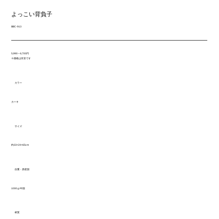
よっこい背負子
BBC-913
5,990～6,700円
※価格は目安です
カラー
カーキ
サイズ
約33×24×65cm
自重・原産国
1000ｇ/中国
材質