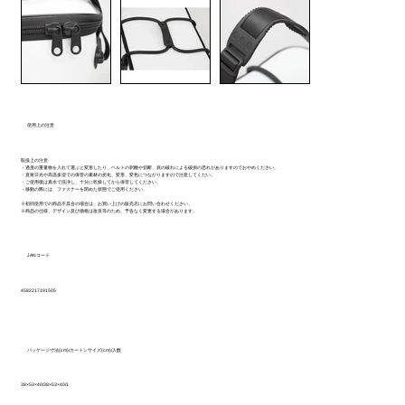
使用上の注意
取扱上の注意
・過度の重量物を入れて運ぶと変形したり、ベルトの剥離や切断、底の破れによる破損の恐れがありますのでおやめください。
・直射日光や高温多湿での保管の素材の劣化、変形、変色につながりますので注意してくだい。
・ご使用後は真水で洗浄し、十分に乾燥してから保管してください。
・移動の際には、ファスナーを閉めた状態でご使用ください。
※初回使用での商品不具合の場合は、お買い上げの販売店にお問い合わせください。
※商品の仕様、デザイン及び価格は改良等のため、予告なく変更する場合があります。
JANコード
4582217191505
パッケージ寸法(cm)/カートンサイズ(cm)/入数
38×53×40/38×53×40/1