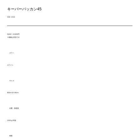
キーパーバッカン45
GSC-2033
9,600～10,900円
※価格は目安です
カラー
ホワイト
サイズ
約50×32×39cm
自重・原産国
2300ｇ/中国
材質