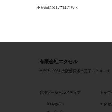
不良品に関してはこちら
​有限会社エクセル
〒597 - 0051 大阪府貝塚市王子３７４－１
各種ソーシャルメディア
トップ
Instagram
エクセ