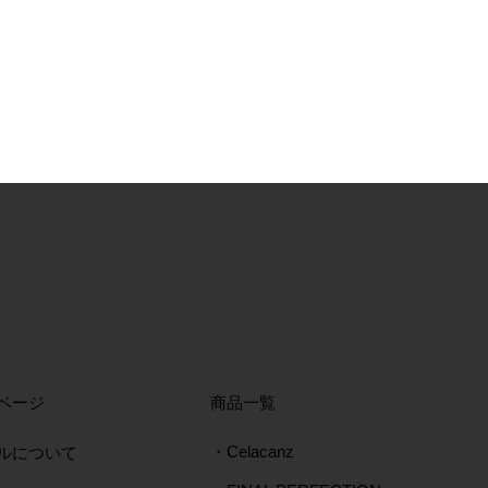
ページ
​商品一覧
ルについて
・Celacanz