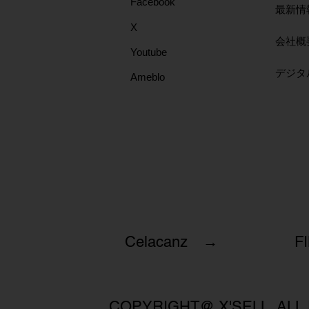
Facebook
最新情
X
会社概
Youtube
​デジ
Ameblo
Celacanz →
F
COPYRIGHT@ X'SELL. ALL