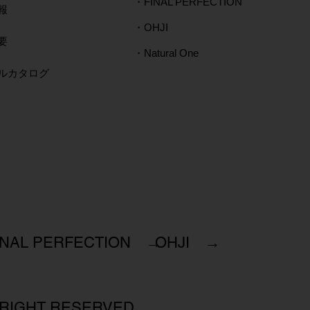
・FINAL PERFECTION
報
・OHJI
要
・Natural One
タルカタログ
INAL PERFECTION →
OHJI →
 RIGHT RESERVED.