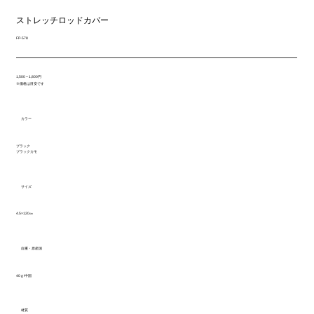
ストレッチロッドカバー
FP-578
1,500～1,800円
※価格は目安です
カラー
ブラック
ブラックカモ
サイズ
4.5×120㎝
自重・原産国
40ｇ/中国
材質