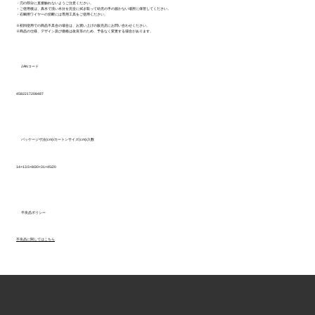
・刃の部分に直接触れないようご注意ください。
・ご使用後は、真水で洗い水分を完全に拭き取って幼児の手の届かない場所に保管してください。
・石鯛用ワイヤーの切断には専用工具をご使用ください。
※初回使用での商品不具合の場合は、お買い上げの販売店にお問い合わせください。
※商品の仕様、デザイン及び価格は改良等のため、予告なく変更する場合があります。
JANコード
4582217208487
パッケージ寸法(cm)/カートンサイズ(cm)/入数
14×13.5×8/30×31×45/20
不良品ポリシー
不良品に関してはこちら