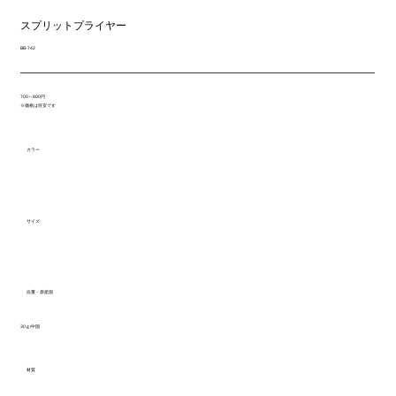
スプリットプライヤー
BB-742
700～800円
※価格は目安です
カラー
サイズ
自重・原産国
30ｇ/中国
材質