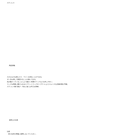
ステンレス
商品情報
小さなものを挟んだり、ラインを切ることができる。
ガン玉を潰して固定することが楽にできる。
先が曲がっていることにより細かい作業やフックなどを外しやすい。
リングを簡単に開けられるスプリットリングオープナーによりスムーズな交換作業が可能。
ステンレス製で錆び・汚れに強くお手入れ簡単。
使用上の注意
注意
・釣り以外の用途に使用しないでください。