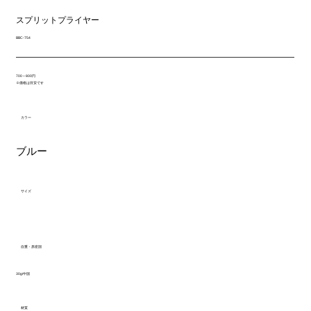
スプリットプライヤー
BBC-754
700～800円
※価格は目安です
カラー
ブルー
サイズ
自重・原産国
30g/中国
材質