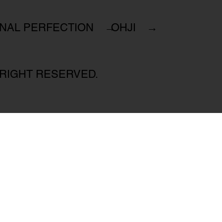
INAL PERFECTION →
OHJI →
 RIGHT RESERVED.