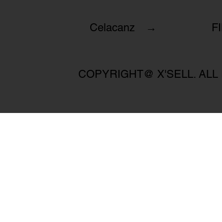
Celacanz →
F
COPYRIGHT@ X'SELL. ALL