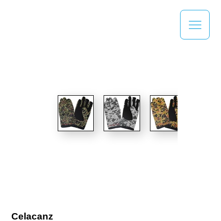
Celacanz