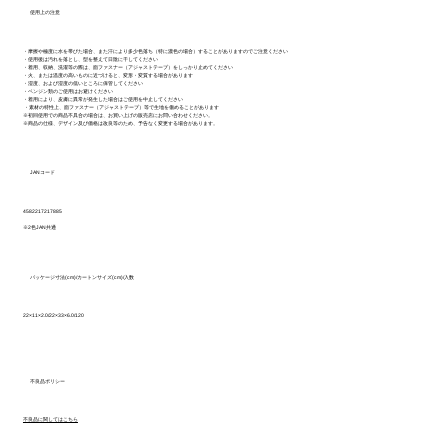
使用上の注意
・摩擦や極度に水を帯びた場合、また汗により多少色落ち（特に濃色の場合）することがありますのでご注意ください
・使用後は汚れを落とし、型を整えて日陰に干してください
・着用、収納、洗濯等の際は、面ファスナー（アジャストテープ）をしっかり止めてください
・火、または温度の高いものに近づけると、変形・変質する場合があります
・湿度、および湿度の低いところに保管してください
・ベンジン類のご使用はお避けください
・着用により、皮膚に異常が発生した場合はご使用を中止してください
・素材の特性上、面ファスナー（アジャストテープ）等で生地を傷めることがあります
※初回使用での商品不具合の場合は、お買い上げの販売店にお問い合わせください。
※商品の仕様、デザイン及び価格は改良等のため、予告なく変更する場合があります。
JANコード
4582217217885
※2色JAN共通
パッケージ寸法(cm)/カートンサイズ(cm)/入数
22×11×2.0/22×33×6.0/120
不良品ポリシー
不良品に関してはこちら