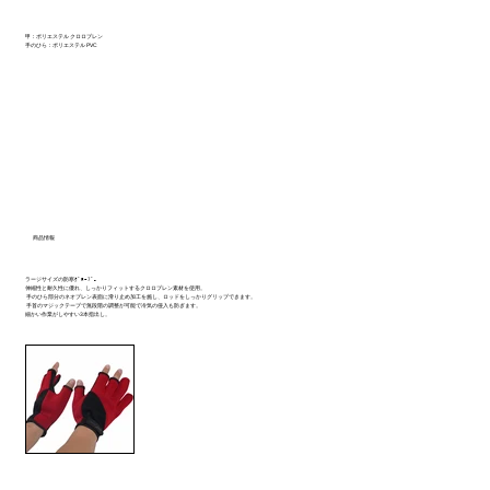
甲：ポリエステル クロロプレン
手のひら：ポリエステル PVC
商品情報
ラージサイズの防寒ｸﾞﾛｰﾌﾞ。
伸縮性と耐久性に優れ、しっかりフィットするクロロプレン素材を使用。
手のひら部分のネオプレン表面に滑り止め加工を施し、ロッドをしっかりグリップできます。
手首のマジックテープで無段階の調整が可能で冷気の侵入も防ぎます。
細かい作業がしやすい3本指出し。