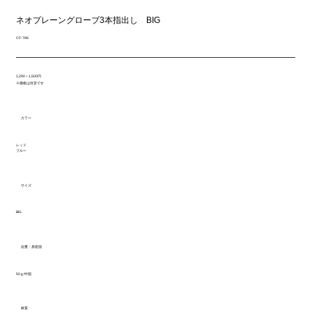
ネオプレーングローブ3本指出し BIG
CF-788
1,290～1,500円
※価格は目安です
カラー
レッド
ブルー
サイズ
BIG
自重・原産国
50ｇ/中国
材質