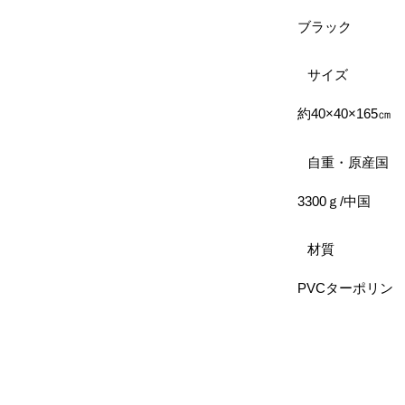
ブラック
サイズ
約40×40×165㎝
自重・原産国
3300ｇ/中国
材質
PVCターポリン