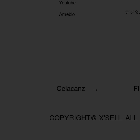
Youtube
​デジ
Ameblo
Celacanz →
F
COPYRIGHT@ X'SELL. ALL