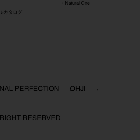
・Natural One
タルカタログ
INAL PERFECTION →
OHJI →
 RIGHT RESERVED.