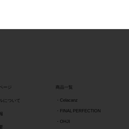
ページ
​商品一覧
ルについて
・Celacanz
・FINAL PERFECTION
報
・OHJI
要