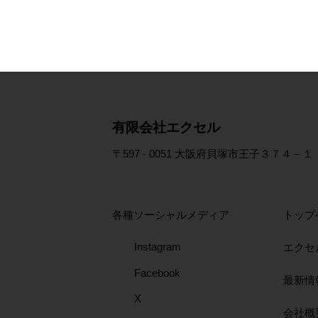
​有限会社エクセル
〒597 - 0051 大阪府貝塚市王子３７４－１
各種ソーシャルメディア
トップ
Instagram
エクセ
Facebook
最新情
X
会社概