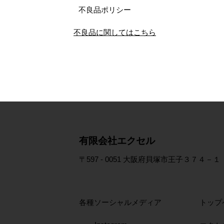
不良品ポリシー
不良品に関してはこちら
​有限会社エクセル
〒597 - 0051 大阪府貝塚市王子３７４－１
各種ソーシャルメディア
トップ