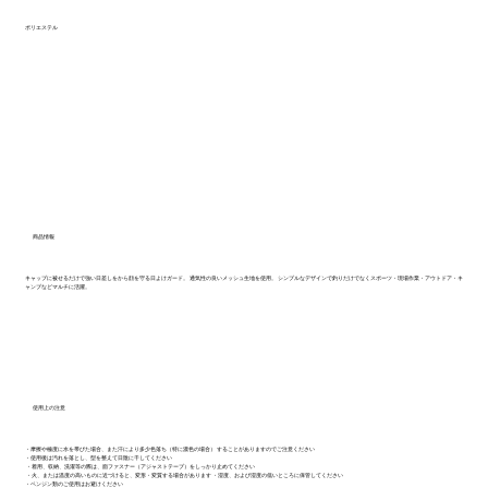
ポリエステル
商品情報
キャップに被せるだけで強い日差しをから顔を守る日よけガード。 通気性の良いメッシュ生地を使用。 シンプルなデザインで釣りだけでなくスポーツ・現場作業・アウトドア・キ
ャンプなどマルチに活躍。
使用上の注意
・摩擦や極度に水を帯びた場合、また汗により多少色落ち（特に濃色の場合） することがありますのでご注意ください
・使用後は汚れを落とし、型を整えて日陰に干してください
・着用、収納、洗濯等の際は、面ファスナー（アジャストテープ）をしっかり止めてください
・火、または温度の高いものに近づけると、変形・変質する場合があります ・湿度、および湿度の低いところに保管してください
・ベンジン類のご使用はお避けください