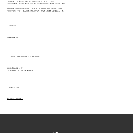
・着用により、皮膚に異常が発生した場合はご使用を中止してください
・素材の特性上、面ファスナー（アジャストテープ）等で生地を傷めることがあります
※初回使用での商品不具合の場合は、お買い上げの販売店にお問い合わせください。
※商品の仕様、デザイン及び価格は改良等のため、予告なく変更する場合があります。
JANコード
4582217217489
パッケージ寸法(cm)/カートンサイズ(cm)/入数
38×10×2.0(伸ばした時）
14×10×3.0(三つ折り時/41×60×40/120）
不良品ポリシー
不良品に関してはこちら