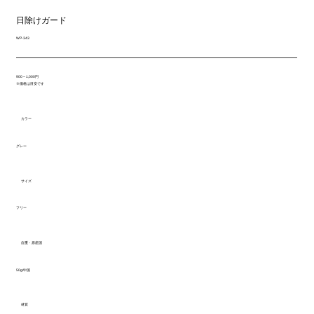
日除けガード
WP-343
900～1,000円
※価格は目安です
カラー
グレー
サイズ
フリー
自重・原産国
50g/中国
材質