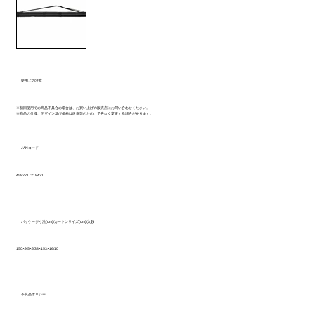
使用上の注意
※初回使用での商品不具合の場合は、お買い上げの販売店にお問い合わせください。
※商品の仕様、デザイン及び価格は改良等のため、予告なく変更する場合があります。
JANコード
4582217218431
パッケージ寸法(cm)/カートンサイズ(cm)/入数
150×9.5×5/38×153×16/10
不良品ポリシー