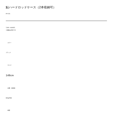
鮎ハードロッドケース（2本収納可）
FP-576
7,500～8,600円
※価格は目安です
カラー
ブラック
サイズ
148cm
自重・原産国
860g/中国
材質