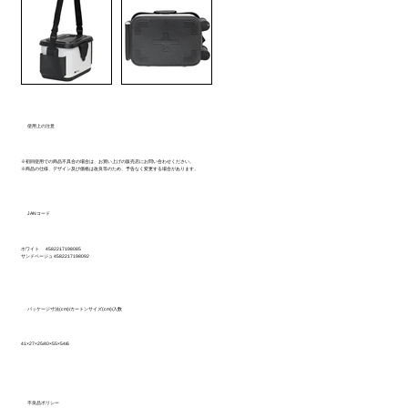
使用上の注意
※初回使用での商品不具合の場合は、お買い上げの販売店にお問い合わせください。
※商品の仕様、デザイン及び価格は改良等のため、予告なく変更する場合があります。
JANコード
ホワイト 4582217198085
サンドベージュ 4582217198092
パッケージ寸法(cm)/カートンサイズ(cm)/入数
41×27×25/40×55×54/6
不良品ポリシー