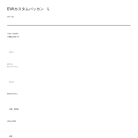
EVAカスタムバッカン L
UFC-752
7,400～8,400円
※価格は目安です
カラー
ホワイト
サンドベージュ
サイズ
約36×24×24㎝
自重・原産国
1600ｇ/中国
材質